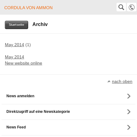
CORDULA VON AMMON
Cordula von Ammon
SUCHE
Suche
Archiv
+49 (0)8382 24403
Startseite
cordula@von-ammon.de
May 2014
(1)
May 2014
New website online
nach oben
News anmelden
Direktzugriff auf eine Newskategorie
News Feed