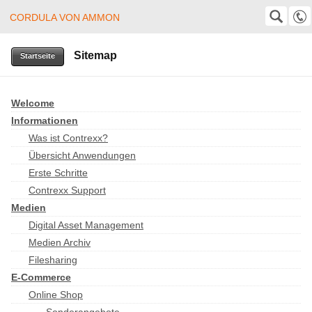
CORDULA VON AMMON
Cordula von Ammon
SUCHE
Suche
Sitemap
+49 (0)8382 24403
Startseite
cordula@von-ammon.de
Welcome
Informationen
Was ist Contrexx?
Übersicht Anwendungen
Erste Schritte
Contrexx Support
Medien
Digital Asset Management
Medien Archiv
Filesharing
E-Commerce
Online Shop